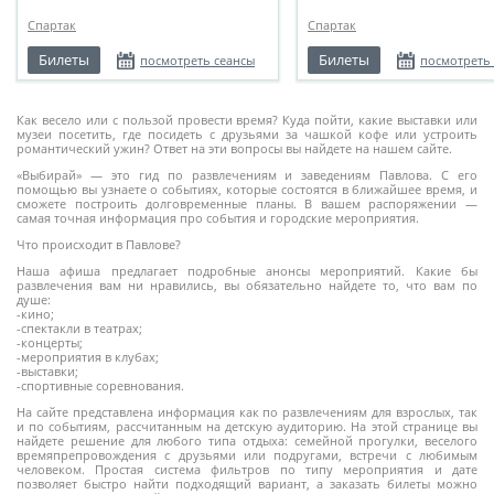
Спартак
Спартак
Билеты
Билеты
посмотреть сеансы
посмотреть
Как весело или с пользой провести время? Куда пойти, какие выставки или
музеи посетить, где посидеть с друзьями за чашкой кофе или устроить
романтический ужин? Ответ на эти вопросы вы найдете на нашем сайте.
«Выбирай» — это гид по развлечениям и заведениям Павлова. С его
помощью вы узнаете о событиях, которые состоятся в ближайшее время, и
сможете построить долговременные планы. В вашем распоряжении —
самая точная информация про события и городские мероприятия.
Что происходит в Павлове?
Наша афиша предлагает подробные анонсы мероприятий. Какие бы
развлечения вам ни нравились, вы обязательно найдете то, что вам по
душе:
-кино;
-спектакли в театрах;
-концерты;
-мероприятия в клубах;
-выставки;
-спортивные соревнования.
На сайте представлена информация как по развлечениям для взрослых, так
и по событиям, рассчитанным на детскую аудиторию. На этой странице вы
найдете решение для любого типа отдыха: семейной прогулки, веселого
времяпрепровождения с друзьями или подругами, встречи с любимым
человеком. Простая система фильтров по типу мероприятия и дате
позволяет быстро найти подходящий вариант, а заказать билеты можно