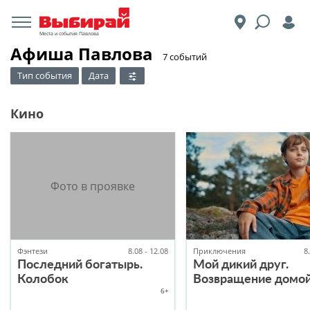
Места и события Павлова
Афиша Павлова
​7 событий
Тип события
Дата
Кино
Фэнтези
8.08 - 12.08
Приключения
8
Последний богатырь.
Мой дикий друг.
Колобок
Возвращение домо
6+